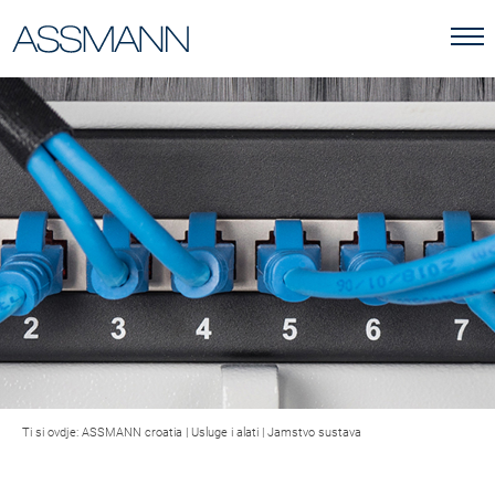
Ti si ovdje:
ASSMANN croatia
|
Usluge i alati
|
Jamstvo sustava