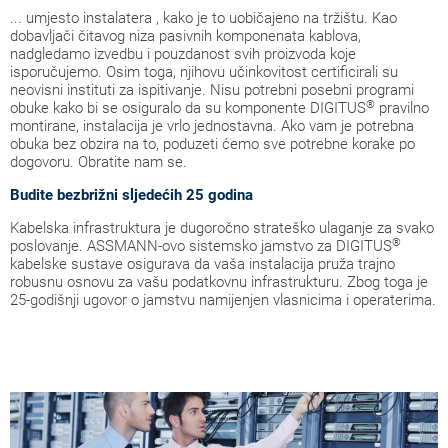
... umjesto instalatera , kako je to uobičajeno na tržištu. Kao
dobavljači čitavog niza pasivnih komponenata kablova,
nadgledamo izvedbu i pouzdanost svih proizvoda koje
isporučujemo. Osim toga, njihovu učinkovitost certificirali su
neovisni instituti za ispitivanje. Nisu potrebni posebni programi
®
obuke kako bi se osiguralo da su komponente DIGITUS
pravilno
montirane, instalacija je vrlo jednostavna. Ako vam je potrebna
obuka bez obzira na to, poduzeti ćemo sve potrebne korake po
dogovoru. Obratite nam se.
Budite bezbrižni sljedećih 25 godina
Kabelska infrastruktura je dugoročno strateško ulaganje za svako
®
poslovanje. ASSMANN-ovo sistemsko jamstvo za DIGITUS
kabelske sustave osigurava da vaša instalacija pruža trajno
robusnu osnovu za vašu podatkovnu infrastrukturu. Zbog toga je
25-godišnji ugovor o jamstvu namijenjen vlasnicima i operaterima.