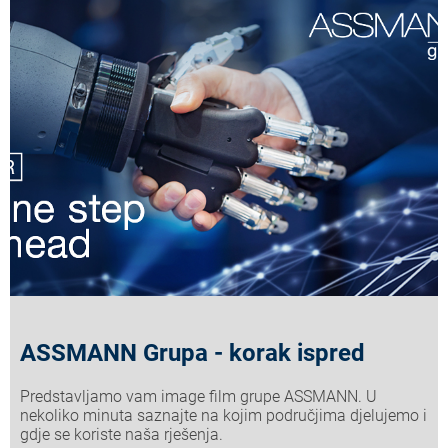
ASSMANN Grupa - korak ispred
Predstavljamo vam image film grupe ASSMANN. U
nekoliko minuta saznajte na kojim područjima djelujemo i
gdje se koriste naša rješenja.