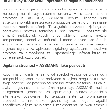
DIGITUS by ASSMANN – spreman za digitalnu budućnost
Bilo da se radi o javnom sektoru, industrijskim tvrtkama, velikim
korporacijama ili pojedinačnim uredima – s asortimanom
proizvoda iz DIGITUS-a, ASSMANN svojim klijentima nudi
strukturirano kabliranje zgrada i omogućuje pametno umrežavanje
modernih radnih okruženja. To uključuje proizvode i rješenja za
podatkovnu mrežnu tehnologiju, npr. mrežni i poslužiteljski
ormarići, instalacijski kabeli i pribor, aktivne i pasivne mrežne
komponente, dodaci za računala i radne stanice kao što je
ergonomska uredska oprema kao i rješenja za povezivanje i
prijenos signala za aplikacije digitalnog oglašavanja. Inovativni
proizvodi za e-mobilnost za uspostavljanje infrastrukture za
punjenje zaokružuju portfelj.
Digitalna stručnost – ASSMANN: lako poslovati
Kupci imaju koristi ne samo od sveobuhvatnog, certificiranog i
kompatibilnog asortimana proizvoda s kojima mogu pokriti sve
svoje potrebe, već posebno od niza inovativnih digitalnih usluga, e-
alata i trgovinskih marketinških mjera koje ASSMANN nudi u
prilagođenim rješenjima za optimizaciju njihovo zajedničko
internetsko poslovanje. To uključuje alate za pronalaženje
proizvoda za internetske trgovine koji se mogu prilagoditi
specifičnim ciljnim skupinama i implementirati na web stranicu