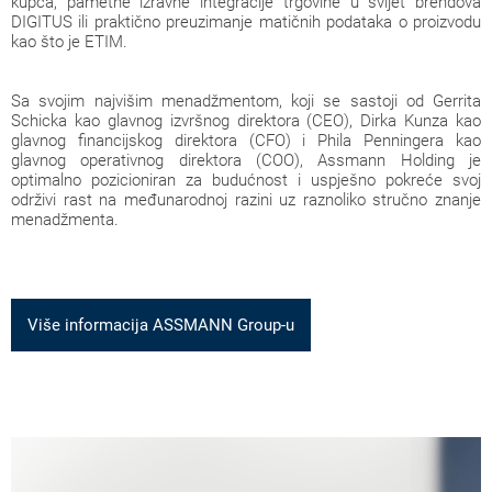
kupca, pametne izravne integracije trgovine u svijet brendova
DIGITUS ili praktično preuzimanje matičnih podataka o proizvodu
kao što je ETIM.
Sa svojim najvišim menadžmentom, koji se sastoji od Gerrita
Schicka kao glavnog izvršnog direktora (CEO), Dirka Kunza kao
glavnog financijskog direktora (CFO) i Phila Penningera kao
glavnog operativnog direktora (COO), Assmann Holding je
optimalno pozicioniran za budućnost i uspješno pokreće svoj
održivi rast na međunarodnoj razini uz raznoliko stručno znanje
menadžmenta.
Više informacija ASSMANN Group-u