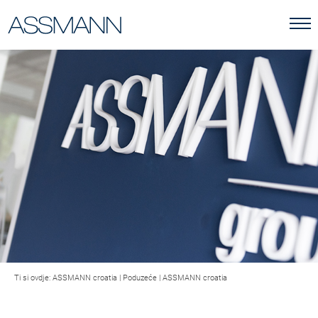
Ti si ovdje:
ASSMANN croatia
|
Poduzeće
|
ASSMANN croatia