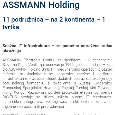
ASSMANN Holding
11 podružnica – na 2 kontinenta – 1
tvrtka
Snažna IT infrastruktura – za pametna umrežena radna
okruženja
ASSMANN Electronic GmbH, sa sjedištem u Lüdenscheidu,
Sjeverna Rajna-Vestfalija, osnovan je 1969. godine i sada je – kao
dio ASSMANN Holding GmbH – međunarodno operativni pružatelj
rješenja za visokokvalitetne serverske, mrežne i periferne
infrastrukturne proizvode. Deset dodatnih podružnica okupljeno je
pod holding kompaniju s lokacijama u Austriji, Švicarskoj,
Francuskoj, Španjolskoj, Hrvatskoj, Poljskoj, Turskoj, Kini, Tajvanu i
Hong Kongu. Raznovrsni portfelj proizvoda etabliranog brenda
DIGITUS prodaje se diljem svijeta putem IT distributera,
sistemskih integratora, veletrgovaca elektronikom, kanala e-
trgovine i korporativnih preprodavača.