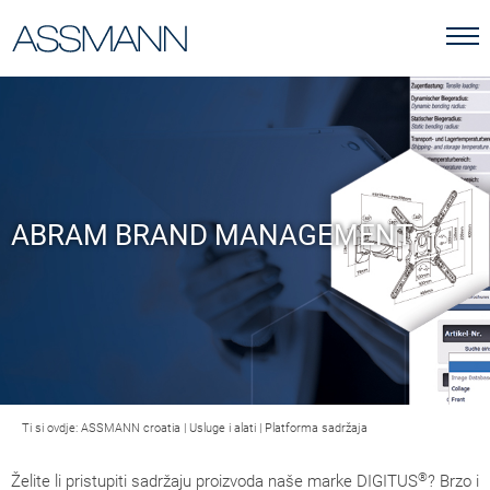
ABRAM BRAND MANAGEMENT
Ti si ovdje:
ASSMANN croatia
|
Usluge i alati
|
Platforma sadržaja
®
Želite li pristupiti sadržaju proizvoda naše marke DIGITUS
? Brzo i