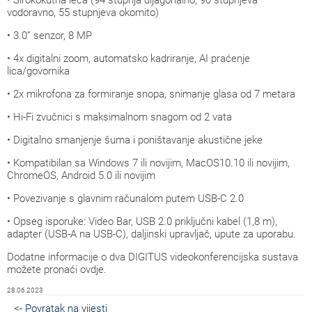
• Širokokutna leća (94 stupnja dijagonalno, 90 stupnjeva
vodoravno, 55 stupnjeva okomito)
• 3.0” senzor, 8 MP
• 4x digitalni zoom, automatsko kadriranje, AI praćenje
lica/govornika
• 2x mikrofona za formiranje snopa, snimanje glasa od 7 metara
• Hi-Fi zvučnici s maksimalnom snagom od 2 vata
• Digitalno smanjenje šuma i poništavanje akustične jeke
• Kompatibilan sa Windows 7 ili novijim, MacOS10.10 ili novijim,
ChromeOS, Android 5.0 ili novijim
• Povezivanje s glavnim računalom putem USB-C 2.0
• Opseg isporuke: Video Bar, USB 2.0 priključni kabel (1,8 m),
adapter (USB-A na USB-C), daljinski upravljač, upute za uporabu.
Dodatne informacije o dva DIGITUS videokonferencijska sustava
možete pronaći ovdje.
28.06.2023
<- Povratak na vijesti