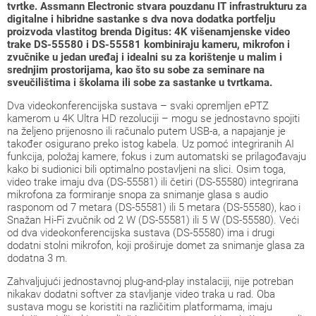
tvrtke. Assmann Electronic stvara pouzdanu IT infrastrukturu za
digitalne i hibridne sastanke s dva nova dodatka portfelju
proizvoda vlastitog brenda Digitus: 4K višenamjenske video
trake DS-55580 i DS-55581 kombiniraju kameru, mikrofon i
zvučnike u jedan uređaj i idealni su za korištenje u malim i
srednjim prostorijama, kao što su sobe za seminare na
sveučilištima i školama ili sobe za sastanke u tvrtkama.
Dva videokonferencijska sustava – svaki opremljen ePTZ
kamerom u 4K Ultra HD rezoluciji – mogu se jednostavno spojiti
na željeno prijenosno ili računalo putem USB-a, a napajanje je
također osigurano preko istog kabela. Uz pomoć integriranih AI
funkcija, položaj kamere, fokus i zum automatski se prilagođavaju
kako bi sudionici bili optimalno postavljeni na slici. Osim toga,
video trake imaju dva (DS-55581) ili četiri (DS-55580) integrirana
mikrofona za formiranje snopa za snimanje glasa s audio
rasponom od 7 metara (DS-55581) ili 5 metara (DS-55580), kao i
Snažan Hi-Fi zvučnik od 2 W (DS-55581) ili 5 W (DS-55580). Veći
od dva videokonferencijska sustava (DS-55580) ima i drugi
dodatni stolni mikrofon, koji proširuje domet za snimanje glasa za
dodatna 3 m.
Zahvaljujući jednostavnoj plug-and-play instalaciji, nije potreban
nikakav dodatni softver za stavljanje video traka u rad. Oba
sustava mogu se koristiti na različitim platformama, imaju