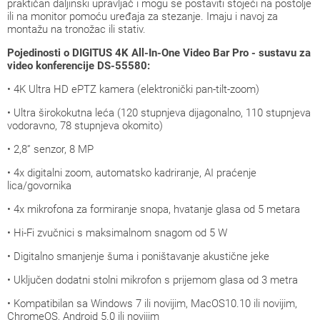
praktičan daljinski upravljač i mogu se postaviti stojeći na postolje
ili na monitor pomoću uređaja za stezanje. Imaju i navoj za
montažu na tronožac ili stativ.
Pojedinosti o DIGITUS 4K All-In-One Video Bar Pro - sustavu za
video konferencije DS-55580:
• 4K Ultra HD ePTZ kamera (elektronički pan-tilt-zoom)
• Ultra širokokutna leća (120 stupnjeva dijagonalno, 110 stupnjeva
vodoravno, 78 stupnjeva okomito)
• 2,8” senzor, 8 MP
• 4x digitalni zoom, automatsko kadriranje, AI praćenje
lica/govornika
• 4x mikrofona za formiranje snopa, hvatanje glasa od 5 metara
• Hi-Fi zvučnici s maksimalnom snagom od 5 W
• Digitalno smanjenje šuma i poništavanje akustične jeke
• Uključen dodatni stolni mikrofon s prijemom glasa od 3 metra
• Kompatibilan sa Windows 7 ili novijim, MacOS10.10 ili novijim,
ChromeOS, Android 5.0 ili novijim