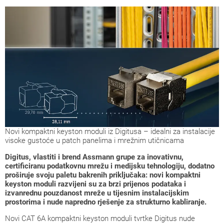
Novi kompaktni keyston moduli iz Digitusa – idealni za instalacije
visoke gustoće u patch panelima i mrežnim utičnicama
Digitus, vlastiti i brend Assmann grupe za inovativnu,
certificiranu podatkovnu mrežu i medijsku tehnologiju, dodatno
proširuje svoju paletu bakrenih priključaka: novi kompaktni
keyston moduli razvijeni su za brzi prijenos podataka i
izvanrednu pouzdanost mreže u tijesnim instalacijskim
prostorima i nude napredno rješenje za strukturno kabliranje.
Novi CAT 6A kompaktni keyston moduli tvrtke Digitus nude