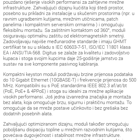
pouzdano rješenje visokih performansi za zahtjevne mrežne
infrastrukture. Zahvaljujući dizajnu kućišta koji štedi prostor,
posebno su prikladni za instalacije u skučenim prostorima (npr. u
ravnim ugradbenim kutijama, mrežnim utičnicama, patch
panelima i kompaktnim serverskim ormarima ) i omogućuju
fleksibilnu montažu. Sa zaštitnim kontaktom od 360°, moduli
osiguravaju optimalnu zaštitu od elektromagnetskih smetnji.
Zadovoljavaju najviše međunarodne standarde i imaju GHMT
certifikat te su u skladu s IEC 60603-7-51, ISO/IEC 11801 klasa
EA i ANSI/TIA-568. Digitus se zalaže za kvalitetu i zadovoljstvo
kupaca i stoga svojim kupcima daje 25-godišnje jamstvo za
sustav na sve komponente pasivnog kabliranja.
Kompaktni keyston moduli podržavaju brzine prijenosa podataka
do 10 Gigabit Ethernet (10GBASE-T) i frekvencije prijenosa do 500
MHz. Kompatibilni su s PoE standardima IEEE 802.3 af/at/bt
(PoE, PoE+ & 4PPoE) i stoga su idealni za mrežne aplikacije
visokih performansi. Još jedna izvanredna značajka je montaža
bez alata, koja omogućuje brzu, sigurnu i praktičnu montažu. To
omogućuje da se mreže postave učinkovito i bez grešaka bez
dodatnih posebnih alata.
Zahvaljujući optimiziranom dizajnu, moduli također omogućuju
poboljšanu disipaciju topline u mrežnim razvodnim kutijama, što
povećava dugovječnost i stabilnost mrežne infrastrukture.