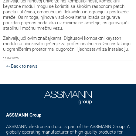
Zahvaljujući njihovoj univerzalnoj kompatibilnosti, kompaktni
keystone moduli mogu se koristiti sa širokim rasponom patch
panela i utičnica, omogućujući fleksibilnu integraciju u postojeće
mreže. Osim toga, njihova visokokvalitetna izrada osigurava
pouzdan prijenos podataka uz minimalne smetnje, osiguravajući
stabilnu i moćnu mrežnu vezu.
Zahvaljujući ovim značajkama, Digitusovi kompaktni keyston
moduli su učinkovito rješenje za profesionalnu mrežnu instalaciju
u ograničenim prostorima, dugoročni i jednostavni za instalaciju.
11.04.2025
<- Back to news
ASSMANN Group
ASSMANN elektronika d.o.o. is part of the ASSMANN Group. A
globally operating manufacturer of high-quality products for