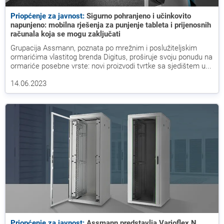
Priopćenje za javnost:
Sigurno pohranjeno i učinkovito
napunjeno: mobilna rješenja za punjenje tableta i prijenosnih
računala koja se mogu zaključati
Grupacija Assmann, poznata po mrežnim i poslužiteljskim
ormarićima vlastitog brenda Digitus, proširuje svoju ponudu na
ormariće posebne vrste: novi proizvodi tvrtke sa sjedištem u...
14.06.2023
Priopćenje za javnost:
Assmann predstavlja Varioflex N