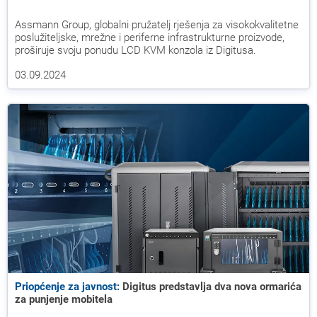
Assmann Group, globalni pružatelj rješenja za visokokvalitetne
poslužiteljske, mrežne i periferne infrastrukturne proizvode,
proširuje svoju ponudu LCD KVM konzola iz Digitusa.
03.09.2024
Priopćenje za javnost:
Digitus predstavlja dva nova ormarića
za punjenje mobitela