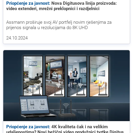
Priopćenje za javnost:
Nova Digitusova linija proizvoda:
video extenderi, mrežni preklopnici i razdjelnici
Assmann proširuje svoj AV portfelj novim rješenjima za
prijenos signala u rezolucijama do 8K UHD
24.10.2024
Priopćenje za javnost:
4K kvaliteta čak i na velikim
udaljenostima? Novi bežični video produžnici tvrtke Digitus