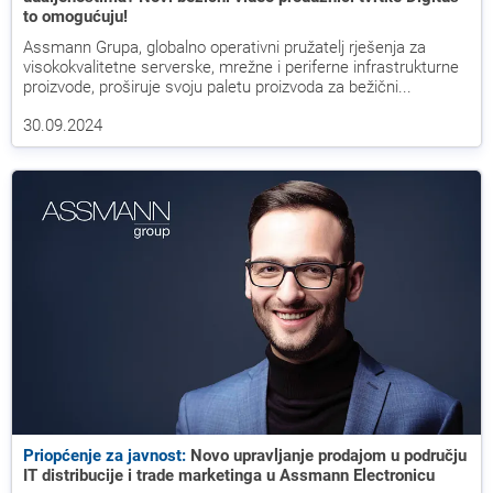
to omogućuju!
Assmann Grupa, globalno operativni pružatelj rješenja za
visokokvalitetne serverske, mrežne i periferne infrastrukturne
proizvode, proširuje svoju paletu proizvoda za bežični...
30.09.2024
Priopćenje za javnost:
Novo upravljanje prodajom u području
IT distribucije i trade marketinga u Assmann Electronicu