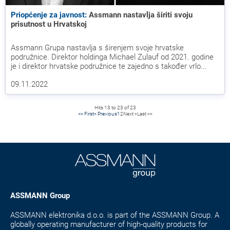
Priopćenje za javnost:
Assmann nastavlja širiti svoju
prisutnost u Hrvatskoj
Assmann Grupa nastavlja s širenjem svoje hrvatske
podružnice. Direktor holdinga Michael Zulauf od 2021. godine
je i direktor hrvatske podružnice te zajedno s također vrlo...
09.11.2022
Hits 13 to 23 of 23
<< First
< Previous
1
2
Next >
Last >>
ASSMANN Group
ASSMANN elektronika d.o.o. is part of the ASSMANN Group. A
globally operating manufacturer of high-quality products for